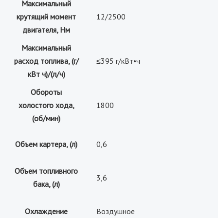
Максимальный
крутящий момент
12/2500
двигателя, Нм
Максимальный
расход топлива, (г/
≤395 г/кВт•ч
кВт ч)/(л/ч)
Обороты
холостого хода,
1800
(об/мин)
Объем картера, (л)
0,6
Объем топливного
3,6
бака, (л)
Охлаждение
Воздушное