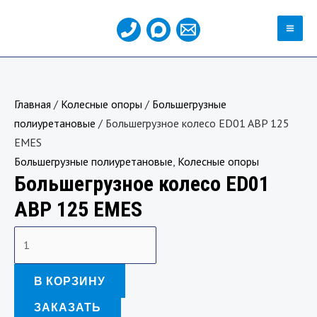
Перейти
MA
к
ME
содержимому
Количество
товара
Главная
/
Колесные опоры
/
Большегрузные
Большегрузное
полиуретановые
/ Большегрузное колесо ED01 ABP 125
колесо
EMES
ED01
Большегрузные полиуретановые
,
Колесные опоры
ABP
Большегрузное колесо ED01
125
EMES
ABP 125 EMES
В КОРЗИНУ
ЗАКАЗАТЬ