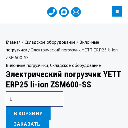
Перейти
MA
к
ME
содержимому
Количество
товара
Главная
/
Складское оборудование
/
Вилочные
Электрический
погрузчики
/ Электрический погрузчик YETT ERP25 li-ion
погрузчик
ZSM600-SS
YETT
Вилочные погрузчики
,
Складское оборудование
ERP25
Электрический погрузчик YETT
li-
ion
ERP25 li-ion ZSM600-SS
ZSM600-
SS
В КОРЗИНУ
ЗАКАЗАТЬ