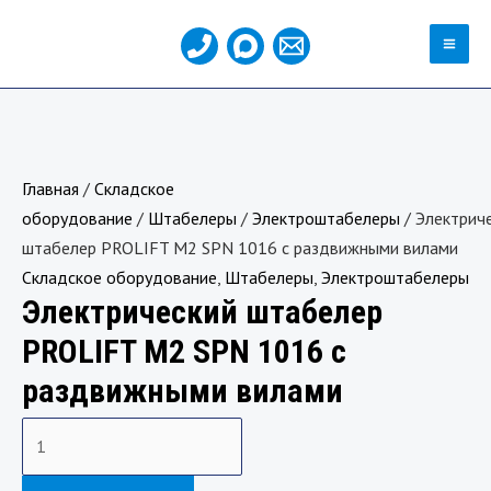
Перейти
MA
к
ME
содержимому
Количество
товара
Электрический
Главная
/
Складское
штабелер
оборудование
/
Штабелеры
/
Электроштабелеры
/ Электрич
PROLIFT
штабелер PROLIFT M2 SPN 1016 с раздвижными вилами
M2
Складское оборудование
,
Штабелеры
,
Электроштабелеры
SPN
Электрический штабелер
1016
с
PROLIFT M2 SPN 1016 с
раздвижными
раздвижными вилами
вилами