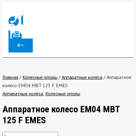
MAIN
Перейти
Количество
MENU
к
товара
содержимому
Аппаратное
колесо
EM04
MBT
125
F
EMES
Главная
/
Колесные опоры
/
Аппаратные колёса
/ Аппаратное
колесо EM04 MBT 125 F EMES
Аппаратные колёса
,
Колесные опоры
Аппаратное колесо EM04 MBT
125 F EMES