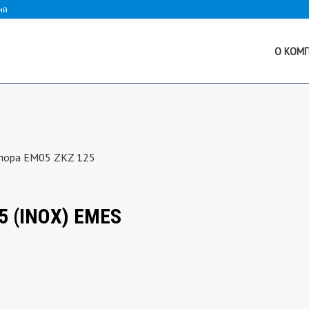
ий
О КОМ
опора EM05 ZKZ 125
5 (INOX) EMES