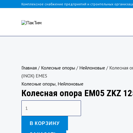
Перейти
Комплексное снабжение предприятий и строительных организац
к
содержимому
Количество
товара
Главная
/
Колесные опоры
/
Нейлоновые
/ Колесная 
Колесная
(INOX) EMES
опора
Колесные опоры
,
Нейлоновые
Колесная опора EM05 ZKZ 12
EM05
ZKZ
125
(INOX)
EMES
В КОРЗИНУ