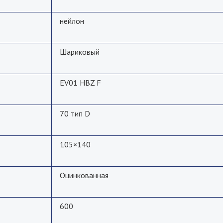
нейлон
Шариковый
EV01 HBZ F
70 тип D
105×140
Оцинкованная
600