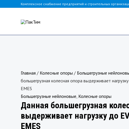
Перейти
Комплексное снабжение предприятий и строительных организац
к
содержимому
Количество
товара
Данная
Главная
/
Колесные опоры
/
Большегрузные нейлонов
большегрузная
большегрузная колесная опора выдерживает нагрузк
колесная
EMES
опора
Большегрузные нейлоновые
,
Колесные опоры
Данная большегрузная коле
выдерживает
нагрузку
выдерживает нагрузку до EV
до
EMES
EV01