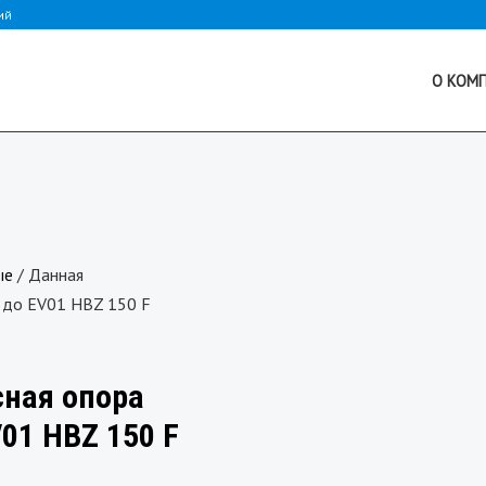
ий
О КОМ
ые
/ Данная
у до EV01 HBZ 150 F
сная опора
01 HBZ 150 F