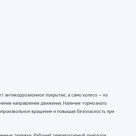
ет антикоррозионное покрытие, а само колесо — из
нение направления движения. Наличие тормозного
опроизвольное вращение и повышая безопасность при
енные тележки. Рабочий температурный диапазон