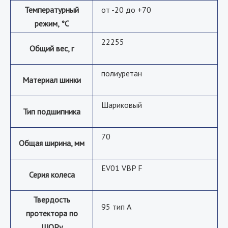
Температурный
от -20 до +70
режим, °С
22255
Общий вес, г
полиуретан
Материал шинки
Шариковый
Тип подшипника
70
Общая ширина, мм
EV01 VBP F
Серия колеса
Твердость
95 тип А
протектора по
ШОРу