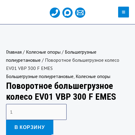
Перейти
MA
к
ME
содержимому
Количество
товара
Поворотное
Главная
/
Колесные опоры
/
Большегрузные
большегрузное
полиуретановые
/ Поворотное большегрузное колесо
колесо
EV01 VBP 300 F EMES
EV01
Большегрузные полиуретановые
,
Колесные опоры
VBP
Поворотное большегрузное
300
F
колесо EV01 VBP 300 F EMES
EMES
В КОРЗИНУ