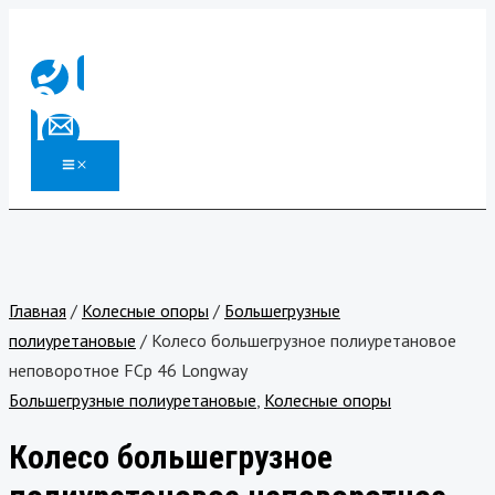
MAIN
Перейти
Количество
MENU
к
товара
содержимому
Колесо
большегрузное
полиуретановое
неповоротное
FCp
46
Longway
Главная
/
Колесные опоры
/
Большегрузные
полиуретановые
/ Колесо большегрузное полиуретановое
неповоротное FCp 46 Longway
Большегрузные полиуретановые
,
Колесные опоры
Колесо большегрузное