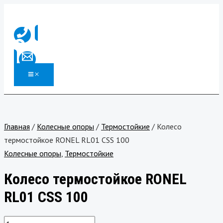
MAIN
Перейти
Количество
MENU
к
товара
содержимому
Колесо
термостойкое
RONEL
RL01
CSS
100
Главная
/
Колесные опоры
/
Термостойкие
/ Колесо
термостойкое RONEL RL01 CSS 100
Колесные опоры
,
Термостойкие
Колесо термостойкое RONEL
RL01 CSS 100