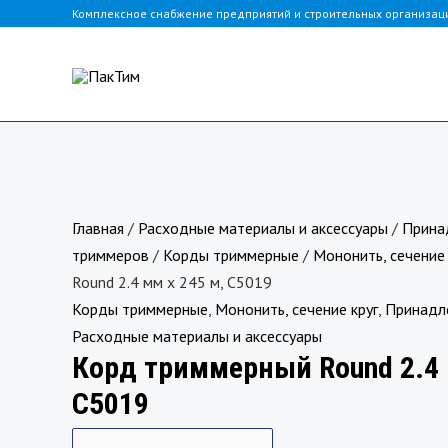
Перейти
Комплексное снабжение предприятий и строительных организац
к
содержимому
Количество
товара
Главная
/
Расходные материалы и аксессуары
/
Прина
Корд
триммеров
/
Корды триммерные
/
Мононить, сечение 
триммерный
Round 2.4 мм х 245 м, C5019
Round
Корды триммерные
,
Мононить, сечение круг
,
Принадл
2.4
Расходные материалы и аксессуары
Корд триммерный Round 2.4 
мм
х
C5019
245
м,