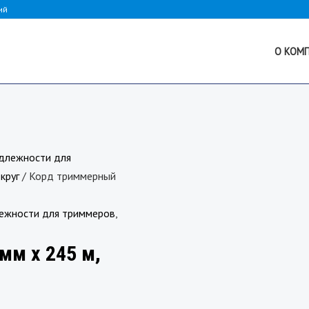
ий
О КОМ
длежности для
круг
/ Корд триммерный
ежности для триммеров
,
мм х 245 м,