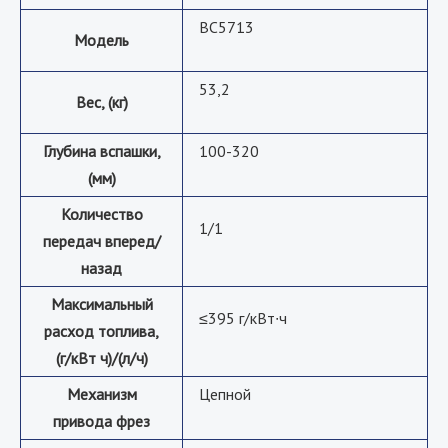
BC5713
Модель
53,2
Вес, (кг)
Глубина вспашки,
100-320
(мм)
Количество
1/1
передач вперед/
назад
Максимальный
≤395 г/кВт∙ч
расход топлива,
(г/кВт ч)/(л/ч)
Механизм
Цепной
привода фрез