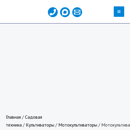
Перейти
MA
к
ME
содержимому
Количество
товара
Мотокультиватор
Champion,
ВC5713
Главная
/
Садовая
техника
/
Культиваторы
/
Мотокультиваторы
/ Мотокультив