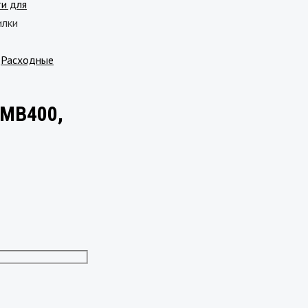
и для
илки
,
Расходные
EMB400,