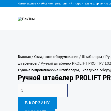
Перейти
Комплексное снабжение предприятий и строительных организац
к
содержимому
Количество
товара
Главная
/
Складское оборудование
/
Штабелеры
/
Ру
Ручной
штабелеры
/ Ручной штабелер PROLIFT PRO TRV 10
штабелер
Ручные гидравлические штабелеры
,
Складское обору
Ручной штабелер PROLIFT PR
PROLIFT
PRO
TRV
1025
В КОРЗИНУ