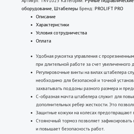
Артикул:
TRV1025
Категории:
Ручные гидравлически
оборудование
,
Штабелеры
Бренд:
PROLIFT PRO
Описание
Характеристики
Условия сотрудничества
Оплата
Удобная рукоятка управления с прорезиненны
при длительной работе за счет увеличенного 
Регулировочные винты на вилах штабелера слу
необходимо для безопасной и точной установки
захватывать поддоны разного размера и пред
С-образная мачта штабелера служит для повы
дополнительных ребер жесткости. Это позвол
Защитные кожухи на колесах предотвращают 
Стояночный тормоз позволяет зафиксировать
и повышает безопасность работ.