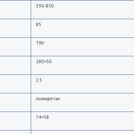
330-850
85
TRV
180×50
2.5
полиуретан
74×58