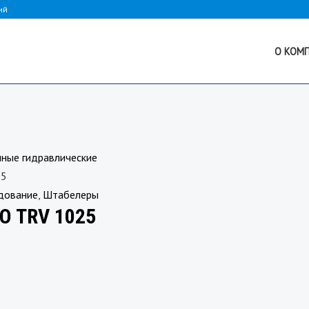
ий
О КОМ
чные гидравлические
25
дование
,
Штабелеры
O TRV 1025