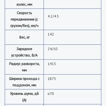
колес, мм
Скорость
4.2/4.5
передвижения (с
грузом/без), км/ч
142
Вес, кг
Зарядное
24/10
устройство, В/А
Радиус разворота,
1415
мм
Ширина прохода с
1875
поддоном, мм
Уровень шума, дБ
≤70
(А)