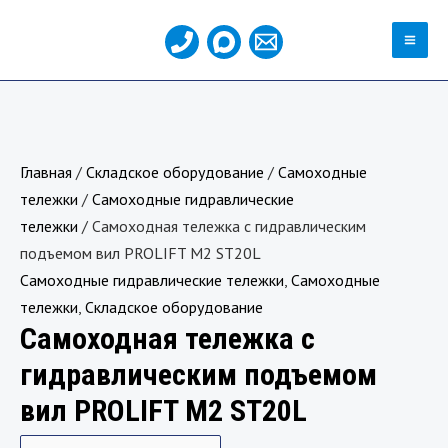
Перейти
MA
к
ME
содержимому
Количество
товара
Самоходная
Главная
/
Складское оборудование
/
Самоходные
тележка
тележки
/
Самоходные гидравлические
с
тележки
/ Самоходная тележка с гидравлическим
гидравлическим
подъемом вил PROLIFT M2 ST20L
подъемом
Самоходные гидравлические тележки
,
Самоходные
вил
тележки
,
Складское оборудование
PROLIFT
Самоходная тележка с
M2
ST20L
гидравлическим подъемом
вил PROLIFT M2 ST20L