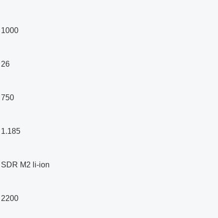
1000
26
750
1.185
SDR M2 li-ion
2200