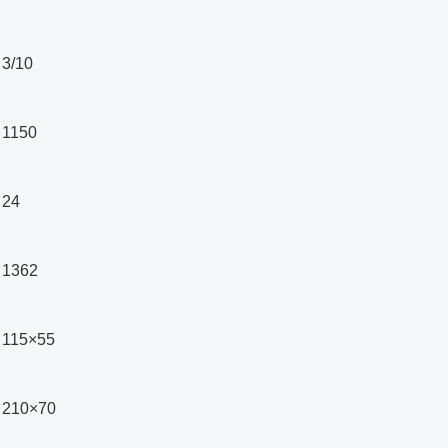
3/10
1150
24
1362
115×55
210×70