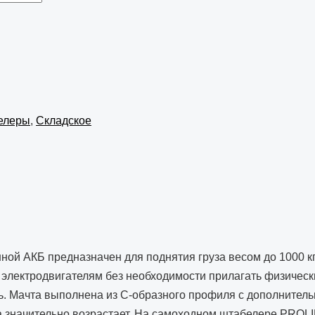
елеры
,
Складское
й АКБ предназначен для поднятия груза весом до 1000 кг 
лектродвигателям без необходимости прилагать физически
ть. Мачта выполнена из С-образного профиля с дополнител
а значительно возрастает. На самоходном штабелере PROLI