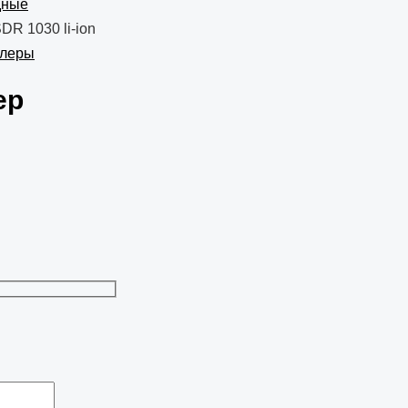
дные
R 1030 li-ion
леры
ер