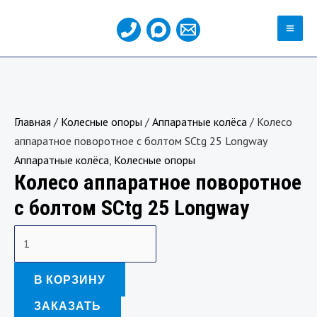
Перейти
MA
к
ME
содержимому
Количество
товара
Колесо
Главная
/
Колесные опоры
/
Аппаратные колёса
/ Колесо
аппаратное
аппаратное поворотное с болтом SCtg 25 Longway
поворотное
Аппаратные колёса
,
Колесные опоры
с
Колесо аппаратное поворотное
болтом
SCtg
с болтом SCtg 25 Longway
25
Longway
В КОРЗИНУ
ЗАКАЗАТЬ