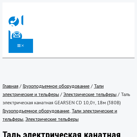
MAIN
Перейти
Количество
MENU
к
товара
содержимому
Таль
электрическая
канатная
GEARSEN
CD
10,0т,
18м
(380В)
Главная
/
Грузоподъемное оборудование
/
Тали
электрические и тельферы
/
Электрические тельферы
/ Таль
электрическая канатная GEARSEN CD 10,0т, 18м (380В)
Грузоподъемное оборудование
,
Тали электрические и
тельферы
,
Электрические тельферы
Таль электрическая канатная