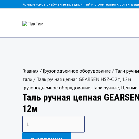
Перейти
Комплексное снабжение предприятий и строительных организац
к
содержимому
Количество
товара
Главная
/
Грузоподъемное оборудование
/
Тали ручн
Таль
тали
/ Таль ручная цепная GEARSEN HSZ-C 2т, 12м
ручная
Грузоподъемное оборудование
,
Тали ручные
,
Цепные 
Таль ручная цепная GEARSEN
цепная
GEARSEN
12м
HSZ-
C
2т,
12м