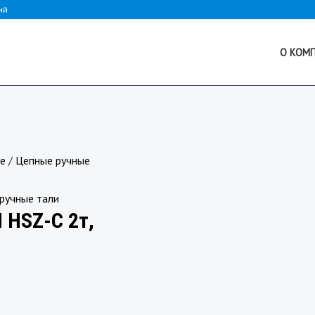
ий
О КОМ
ые
/
Цепные ручные
ручные тали
 HSZ-C 2т,