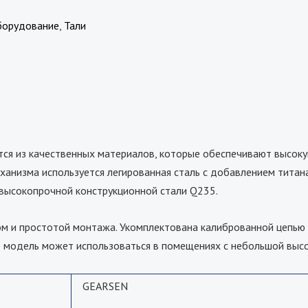
борудование
,
Тали
ся из качественных материалов, которые обеспечивают высоку
ханизма используется легированная сталь с добавлением титана
 высокопрочной конструкционной стали Q235.
м и простотой монтажа. Укомплектована калиброванной цепью 8
е модель может использоваться в помещениях с небольшой выс
GEARSEN