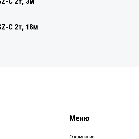
Z-C 2т, 3м
Z-C 2т, 18м
Меню
О компании