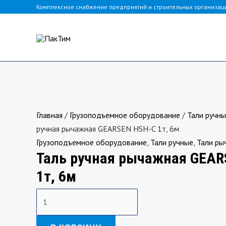
Перейти
Комплексное снабжение предприятий и строительных организац
к
содержимому
Количество
товара
Главная
/
Грузоподъемное оборудование
/
Тали ручн
Таль
ручная рычажная GEARSEN HSH-C 1т, 6м
ручная
Грузоподъемное оборудование
,
Тали ручные
,
Тали ры
Таль ручная рычажная GEAR
рычажная
GEARSEN
1т, 6м
HSH-
C
1т,
6м