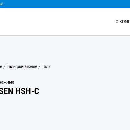
ий
О КОМ
ые
/
Тали рычажные
/ Таль
чажные
SEN HSH-C