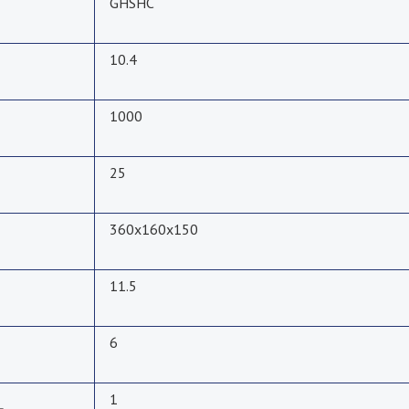
GHSHC
10.4
1000
25
360x160x150
11.5
6
1