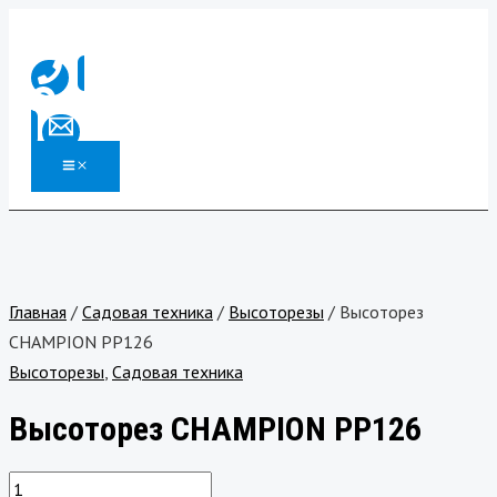
MAIN
Перейти
Количество
MENU
к
товара
содержимому
Высоторез
CHAMPION
PP126
Главная
/
Садовая техника
/
Высоторезы
/ Высоторез
CHAMPION PP126
Высоторезы
,
Садовая техника
Высоторез CHAMPION PP126