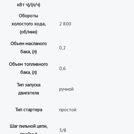
кВт ч)/(л/ч)
Обороты
холостого хода,
2 800
(об/мин)
Объем масляного
0,2
бака, (л)
Объем топливного
0,6
бака, (л)
Тип запуска
ручной
двигателя
Тип стартера
простой
Шаг пильной цепи,
3/8
(дюймы)