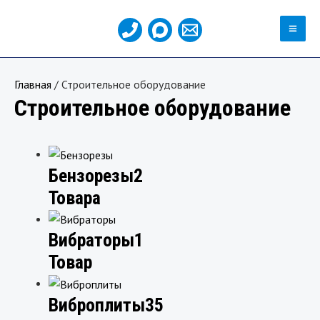
Перейти
MA
к
ME
содержимому
Главная
/ Строительное оборудование
Строительное оборудование
Бензорезы
2
Товара
Вибраторы
1
Товар
Виброплиты
35