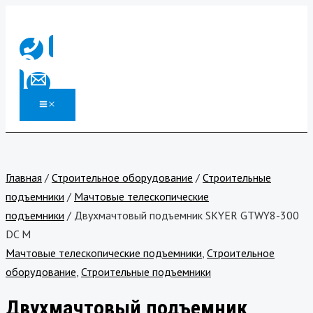
MAIN
Перейти
Количество
MENU
к
товара
содержимому
Двухмачтовый
подъемник
SKYER
GTWY8-
300
DC
M
Главная
/
Строительное оборудование
/
Строительные
подъемники
/
Мачтовые телескопические
подъемники
/ Двухмачтовый подъемник SKYER GTWY8-300
DC M
Мачтовые телескопические подъемники
,
Строительное
оборудование
,
Строительные подъемники
Двухмачтовый подъемник