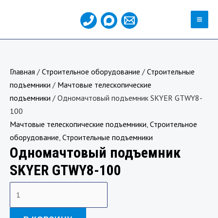
Перейти
MA
к
ME
содержимому
Количество
товара
Главная
/
Строительное оборудование
/
Строительные
Одномачтовый
подъемники
/
Мачтовые телескопические
подъемник
подъемники
/ Одномачтовый подъемник SKYER GTWY8-
SKYER
100
GTWY8-
Мачтовые телескопические подъемники
,
Строительное
100
оборудование
,
Строительные подъемники
Одномачтовый подъемник
SKYER GTWY8-100